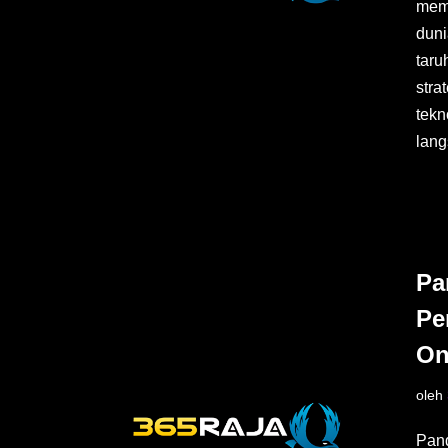
mema
duni
taru
stra
tekn
lang
Pa
Pe
On
oleh
Pan