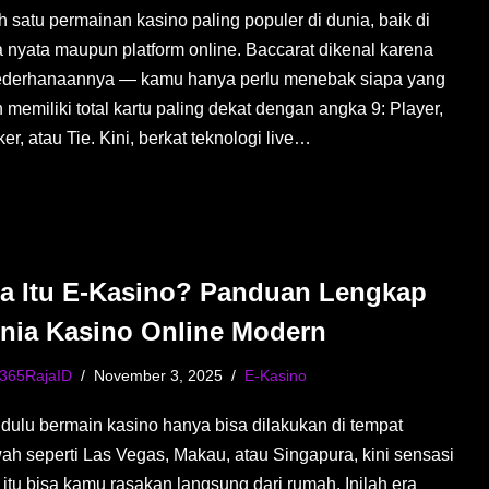
h satu permainan kasino paling populer di dunia, baik di
 nyata maupun platform online. Baccarat dikenal karena
ederhanaannya — kamu hanya perlu menebak siapa yang
 memiliki total kartu paling dekat dengan angka 9: Player,
er, atau Tie. Kini, berkat teknologi live…
a Itu E-Kasino? Panduan Lengkap
nia Kasino Online Modern
365RajaID
November 3, 2025
E-Kasino
 dulu bermain kasino hanya bisa dilakukan di tempat
h seperti Las Vegas, Makau, atau Singapura, kini sensasi
 itu bisa kamu rasakan langsung dari rumah. Inilah era