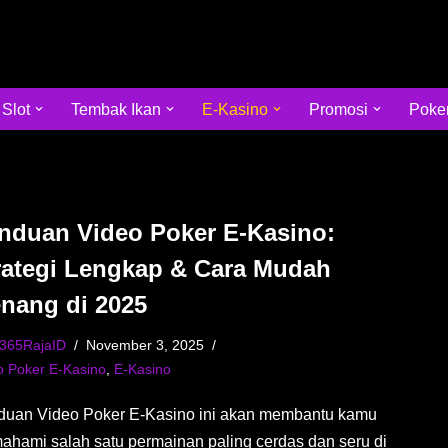
Slot
Tembak Ikan
E-Kasino
Promosi
Poke
nduan Video Poker E-Kasino:
rategi Lengkap & Cara Mudah
nang di 2025
365RajaID
November 3, 2025
o Poker E-Kasino
,
E-Kasino
duan Video Poker E-Kasino ini akan membantu kamu
hami salah satu permainan paling cerdas dan seru di