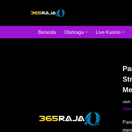
Lompat
ke
konten
Beranda
Olahraga
Live Kasino
Pa
St
Me
oleh
Vide
Pan
mema