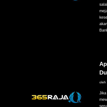
sala
meja
kes
akan
Bank
Ap
Du
oleh
Jika
mewa
seru