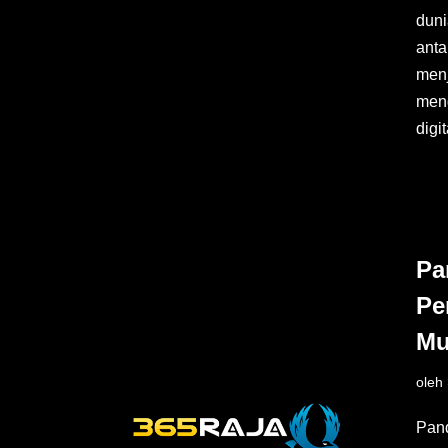
duni
anta
menj
meng
digi
Pa
Pe
Mu
oleh
Pand