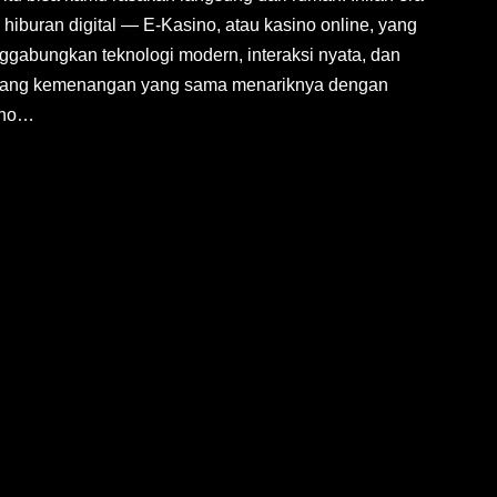
 hiburan digital — E-Kasino, atau kasino online, yang
gabungkan teknologi modern, interaksi nyata, dan
uang kemenangan yang sama menariknya dengan
ino…