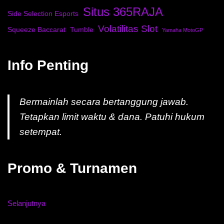
Situs 365RAJA
Side Selection Esports
Volatilitas Slot
Squeeze Baccarat
Tumble
Yamaha MotoGP
Info Penting
Bermainlah secara bertanggung jawab.
Tetapkan limit waktu & dana. Patuhi hukum
setempat.
Promo & Turnamen
Selanjutnya