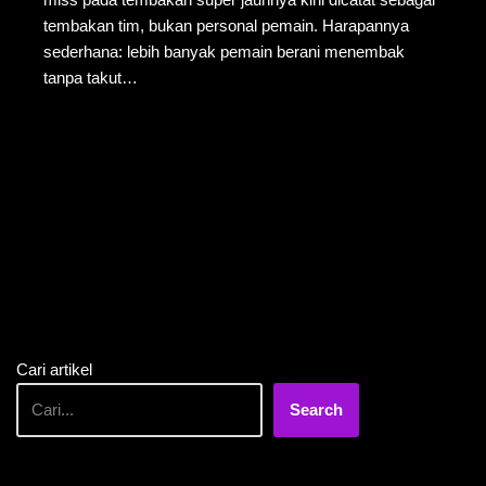
tembakan tim, bukan personal pemain. Harapannya
sederhana: lebih banyak pemain berani menembak
tanpa takut…
Cari artikel
Search