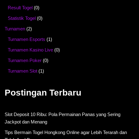
Result Togel
(0)
Statistik Togel
(0)
Turnamen
(2)
Turnamen Esports
(1)
Turnamen Kasino Live
(0)
Turnamen Poker
(0)
Turnamen Slot
(1)
Postingan Terbaru
Slot Deposit 10 Ribu: Pola Permainan Panas yang Sering
Jackpot dan Menang
Tips Bermain Togel Hongkong Online agar Lebih Terarah dan