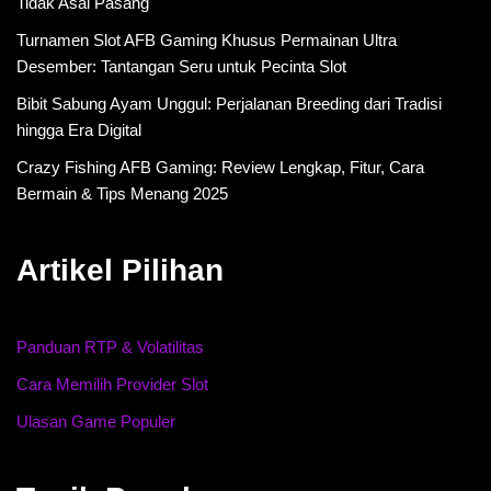
Tidak Asal Pasang
Turnamen Slot AFB Gaming Khusus Permainan Ultra
Desember: Tantangan Seru untuk Pecinta Slot
Bibit Sabung Ayam Unggul: Perjalanan Breeding dari Tradisi
hingga Era Digital
Crazy Fishing AFB Gaming: Review Lengkap, Fitur, Cara
Bermain & Tips Menang 2025
Artikel Pilihan
Panduan RTP & Volatilitas
Cara Memilih Provider Slot
Ulasan Game Populer