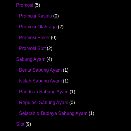
Promosi
(5)
Promosi Kasino
(0)
Promosi Olahraga
(2)
Promosi Poker
(0)
Promosi Slot
(2)
Sabung Ayam
(4)
Berita Sabung Ayam
(1)
Istilah Sabung Ayam
(1)
Panduan Sabung Ayam
(1)
Regulasi Sabung Ayam
(0)
Sejarah & Budaya Sabung Ayam
(1)
Slot
(9)