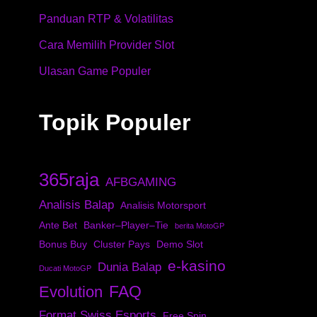
Panduan RTP & Volatilitas
Cara Memilih Provider Slot
Ulasan Game Populer
Topik Populer
365raja
AFBGAMING
Analisis Balap
Analisis Motorsport
Ante Bet
Banker–Player–Tie
berita MotoGP
Bonus Buy
Cluster Pays
Demo Slot
e-kasino
Dunia Balap
Ducati MotoGP
FAQ
Evolution
Format Swiss Esports
Free Spin