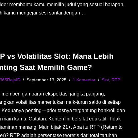
ider membantu kamu memilih judul yang sesuai harapan,
ah kamu mengejar sesi santai dengan…
P vs Volatilitas Slot: Mana Lebih
nting Saat Memilih Game?
365RajaID
September 13, 2025
1 Komentar
Slot
,
RTP
memberi gambaran ekspektasi jangka panjang,
ngkan volatilitas menentukan naik-turun saldo di setiap
. Keduanya penting—prioritasnya tergantung bankroll dan
 main kamu. Catatan: Konten ini bersifat edukatif. Tidak
jaminan menang. Main bijak 21+. Apa itu RTP (Return to
er)? RTP adalah persentase teoretis dari total taruhan