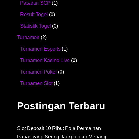
Pasaran SGP
(1)
Result Togel
(0)
Statistik Togel
(0)
Turnamen
(2)
Turnamen Esports
(1)
Turnamen Kasino Live
(0)
Turnamen Poker
(0)
Turnamen Slot
(1)
Postingan Terbaru
Slot Deposit 10 Ribu: Pola Permainan
Panas yang Sering Jackpot dan Menang