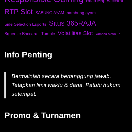
Road Map Baccarat
RTP Slot
SABUNG AYAM
sambung ayam
Situs 365RAJA
Side Selection Esports
Volatilitas Slot
Squeeze Baccarat
Tumble
Yamaha MotoGP
Info Penting
Bermainlah secara bertanggung jawab.
Tetapkan limit waktu & dana. Patuhi hukum
setempat.
Promo & Turnamen