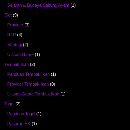
Sejarah & Budaya Sabung Ayam
(1)
Slot
(9)
Provider
(3)
RTP
(4)
Strategi
(2)
Ulasan Game
(1)
Tembak Ikan
(2)
Panduan Tembak Ikan
(1)
Provider Tembak Ikan
(0)
Ulasan Game Tembak Ikan
(1)
Togel
(2)
Panduan Togel
(1)
Pasaran HK
(1)