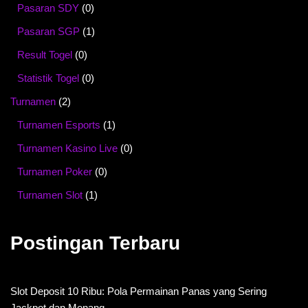
Pasaran SDY
(0)
Pasaran SGP
(1)
Result Togel
(0)
Statistik Togel
(0)
Turnamen
(2)
Turnamen Esports
(1)
Turnamen Kasino Live
(0)
Turnamen Poker
(0)
Turnamen Slot
(1)
Postingan Terbaru
Slot Deposit 10 Ribu: Pola Permainan Panas yang Sering
Jackpot dan Menang