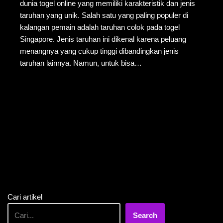
dunia togel online yang memiliki karakteristik dan jenis
taruhan yang unik. Salah satu yang paling populer di
kalangan pemain adalah taruhan colok pada togel
Singapore. Jenis taruhan ini dikenal karena peluang
menangnya yang cukup tinggi dibandingkan jenis
taruhan lainnya. Namun, untuk bisa…
Cari artikel
Search