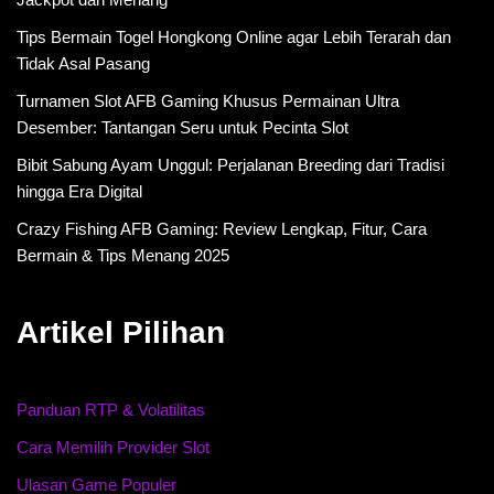
Tips Bermain Togel Hongkong Online agar Lebih Terarah dan
Tidak Asal Pasang
Turnamen Slot AFB Gaming Khusus Permainan Ultra
Desember: Tantangan Seru untuk Pecinta Slot
Bibit Sabung Ayam Unggul: Perjalanan Breeding dari Tradisi
hingga Era Digital
Crazy Fishing AFB Gaming: Review Lengkap, Fitur, Cara
Bermain & Tips Menang 2025
Artikel Pilihan
Panduan RTP & Volatilitas
Cara Memilih Provider Slot
Ulasan Game Populer