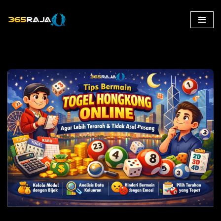
Lompat
ke
konten