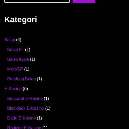
Kategori
Balap
(4)
Balap F1
(1)
Balap Kuda
(1)
MotoGP
(1)
Panduan Balap
(1)
E-Kasino
(6)
Baccarat E-Kasino
(1)
Blackjack E-Kasino
(1)
Dadu E-Kasino
(1)
Roulette E-Kasino
(1)