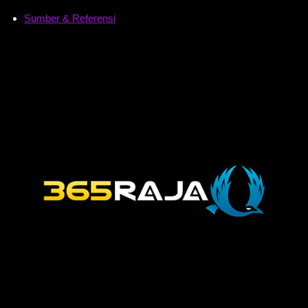
Sumber & Referensi