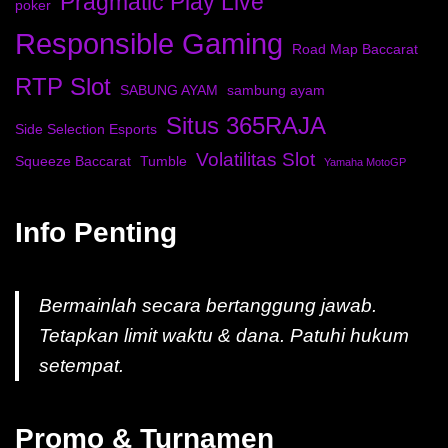
Pragmatic Play Live
poker
Responsible Gaming
Road Map Baccarat
RTP Slot
SABUNG AYAM
sambung ayam
Situs 365RAJA
Side Selection Esports
Volatilitas Slot
Squeeze Baccarat
Tumble
Yamaha MotoGP
Info Penting
Bermainlah secara bertanggung jawab.
Tetapkan limit waktu & dana. Patuhi hukum
setempat.
Promo & Turnamen