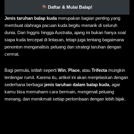
Daftar & Mulai Balap!
Jenis taruhan balap kuda
merupakan bagian penting yang
membuat olahraga pacuan kuda begitu menarik di seluruh
dunia. Dari Inggris hingga Australia, ajang ini bukan hanya soal
siapa kuda tercepat di lintasan, tetapi juga tentang bagaimana
penonton menganalisis peluang dan strategi taruhan dengan
cermat.
Bagi pemula, istilah seperti
Win
,
Place
, atau
Trifecta
mungkin
terdengar rumit. Karena itu, artikel ini akan menjelaskan dengan
sederhana berbagai
jenis taruhan dalam balap kuda
, agar
kamu bisa memahami cara bermain, mengenali peluang
menang, dan menikmati setiap perlombaan dengan lebih bijak.