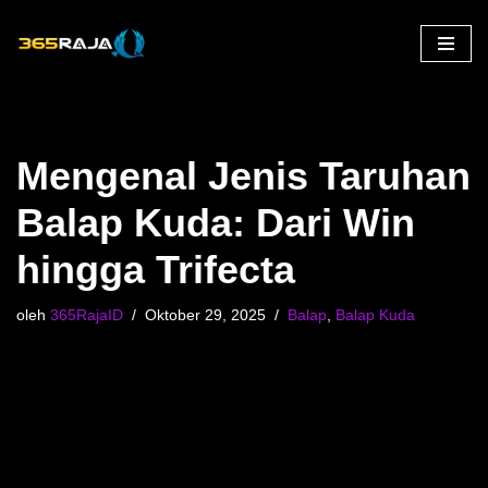
Lompat
ke
konten
Mengenal Jenis Taruhan
Balap Kuda: Dari Win
hingga Trifecta
oleh
365RajaID
Oktober 29, 2025
Balap
,
Balap Kuda