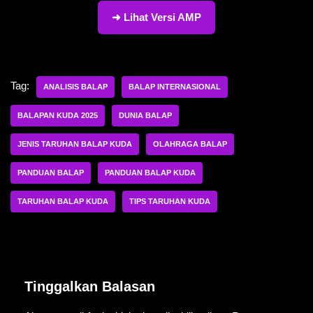
➜ Lihat Versi AMP
Tag:
ANALISIS BALAP
BALAP INTERNASIONAL
BALAPAN KUDA 2025
DUNIA BALAP
JENIS TARUHAN BALAP KUDA
OLAHRAGA BALAP
PANDUAN BALAP
PANDUAN BALAP KUDA
TARUHAN BALAP KUDA
TIPS TARUHAN KUDA
Tinggalkan Balasan