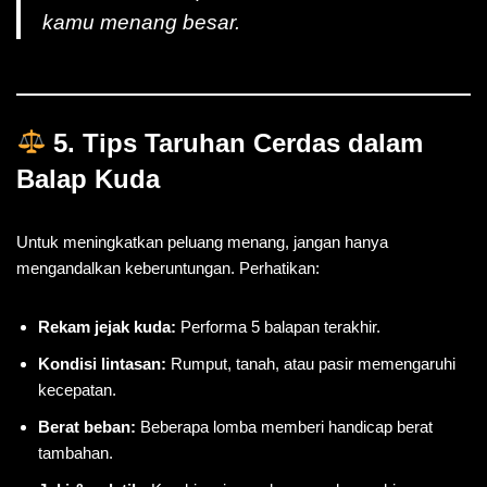
kamu menang besar.
5. Tips Taruhan Cerdas dalam
Balap Kuda
Untuk meningkatkan peluang menang, jangan hanya
mengandalkan keberuntungan. Perhatikan:
Rekam jejak kuda:
Performa 5 balapan terakhir.
Kondisi lintasan:
Rumput, tanah, atau pasir memengaruhi
kecepatan.
Berat beban:
Beberapa lomba memberi handicap berat
tambahan.