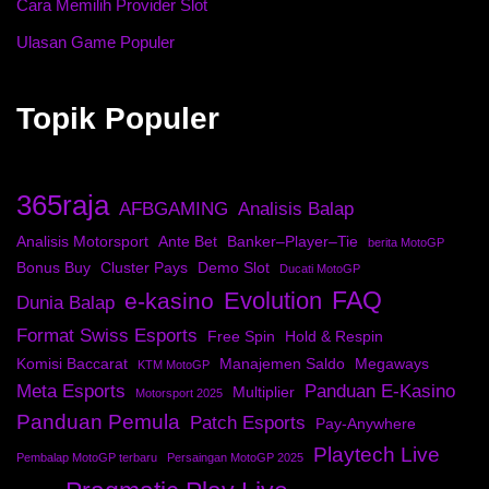
Cara Memilih Provider Slot
Ulasan Game Populer
Topik Populer
365raja
AFBGAMING
Analisis Balap
Analisis Motorsport
Ante Bet
Banker–Player–Tie
berita MotoGP
Bonus Buy
Cluster Pays
Demo Slot
Ducati MotoGP
FAQ
Evolution
e-kasino
Dunia Balap
Format Swiss Esports
Free Spin
Hold & Respin
Komisi Baccarat
Manajemen Saldo
Megaways
KTM MotoGP
Meta Esports
Panduan E-Kasino
Multiplier
Motorsport 2025
Panduan Pemula
Patch Esports
Pay-Anywhere
Playtech Live
Pembalap MotoGP terbaru
Persaingan MotoGP 2025